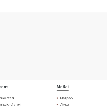
стеля
Меблі
сної стелі
Матраси
ідвісної стелі
Ліжка