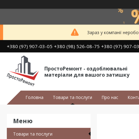
Зараз у компанії неробо
+380 (97) 907-03-05
+380 (98) 526-08-75
+380 (97) 907-0
ПростоРемонт - оздоблювальні
матеріали для вашого затишку
Головна
Товари та послуги
Про нас
Конт
Товари та послуги