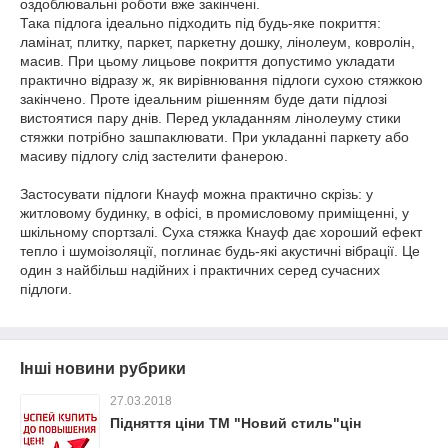
оздоблювальні роботи вже закінчені.
Така підлога ідеально підходить під будь-яке покриття:
ламінат, плитку, паркет, паркетну дошку, лінолеум, ковролін,
масив. При цьому лицьове покриття допустимо укладати
практично відразу ж, як вирівнювання підлоги сухою стяжкою
закінчено. Проте ідеальним рішенням буде дати підлозі
вистоятися пару днів. Перед укладанням лінолеуму стики
стяжки потрібно зашпаклювати. При укладанні паркету або
масиву підлогу слід застелити фанерою.
Застосувати підлоги Кнауф можна практично скрізь: у
житловому будинку, в офісі, в промисловому приміщенні, у
шкільному спортзалі. Суха стяжка Кнауф дає хороший ефект
тепло і шумоізоляції, поглинає будь-які акустичні вібрації. Це
один з найбільш надійних і практичних серед сучасних
підлоги.
Інші новини рубрики
27.03.2018
Підняття ціни ТМ "Новий стиль"цін