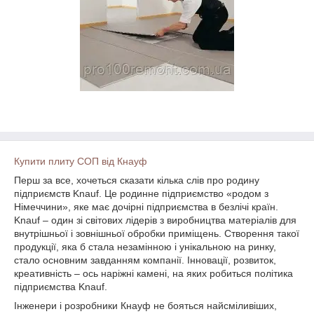
Купити плиту СОП від Кнауф
Перш за все, хочеться сказати кілька слів про родину
підприємств Knauf. Це родинне підприємство «родом з
Німеччини», яке має дочірні підприємства в безлічі країн.
Knauf – один зі світових лідерів з виробництва матеріалів для
внутрішньої і зовнішньої обробки приміщень. Створення такої
продукції, яка б стала незамінною і унікальною на ринку,
стало основним завданням компанії. Інновації, розвиток,
креативність – ось наріжні камені, на яких робиться політика
підприємства Knauf.
Інженери і розробники Кнауф не бояться найсміливіших,