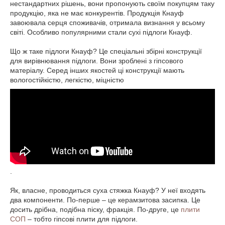
нестандартних рішень, вони пропонують своїм покупцям таку
продукцію, яка не має конкурентів. Продукція Кнауф
завоювала серця споживачів, отримала визнання у всьому
світі. Особливо популярними стали сухі підлоги Кнауф.
Що ж таке підлоги Кнауф? Це спеціальні збірні конструкції
для вирівнювання підлоги. Вони зроблені з гіпсового
матеріалу. Серед інших якостей ці конструкції мають
вологостійкістю, легкістю, міцністю
.
Як, власне, проводиться суха стяжка Кнауф? У неї входять
два компоненти. По-перше – це керамзитова засипка. Це
досить дрібна, подібна піску, фракція. По-друге, це
плити
СОП
– тобто гіпсові плити для підлоги.