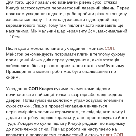
Для того, щоб правильно визначити рівень сухої стяжки
Кнауф застосовується периметровий лазерний рівень. Перед
початком укладання підлоги, треба пробити рівнем товщину
засипається шару . Потім слід засипати відповідний шар
керамзитового піску. Тому такі підлоги часто називають ще
насипними. Мінімальний шар керамзиту 2см, максимальний
– 10см.
Після цього можна починати укладання і монтаж
СОП
.
Майстри рекомендують потримати плити в теплому сухому
приміщенні кілька днів перед укладанням, акліматизація
забезпечить більш рівного прилягання статі в майбутньому.
Приміщення в момент робіт має бути опалюваним і не
сирим.
Укладання
СОП Кнауф
сухими елементами підлоги
починається з найвищої точки в квартирі або ж від вхідних
дверей. Потім гумовим молотком утрамбовуємо елементи
сухої стяжки. Якщо в процесі укладання виявиться
нерівномірність засипки керамзитом, то слід підняти плиту і
додати потрібну порцію керамзиту, а не проштовхувати його
туди. Укладаємо сухий підлогу Кнауф рядами, по напрямку
до протилежної стіни. Під час роботи не наступаємо на
керамзит, а прокладаємо «тимчасовий місток» з
плит СОП
,