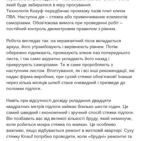
який буде забиратися в міру просування.
Технологія Кнауф передбачає промазку пазів плит клеєм
ПВА. Наступна дія – стяжка або привинчивание елементів
саморізами. Обов'язкова вимога при проведенні робіт –
постійний контроль двометровим правилом з рівнем.
Робота виглядає так: на керамзитний пісок вкладається
аркуш, його утрамбовують і вирівнюють рівнем. Потім
обережно піднімають, промазують клеєм паз попереднього
листа, і так само акуратно укладають його назад і
прикручують саморізами. Те ж саме проробляють з
наступним листом. Втоптування, як і всі інші рекомендації, які
надає фірма-виробник, при сухий стяжки обов'язкові! Інакше
через кілька місяців шлюб стане очевидний і призведе до
поломки підлоги.
Навіть при відсутності досвіду укладання двадцяти
квадратних метрів підлоги займає близько шести годин. Це
самий швидкий і економічний і зручний спосіб стяжки підлоги.
Він позбавить вас від великої кількості бруду, який неминуче,
коли робиться мокра стяжка по маяках. Це особливо
важливо, якщо відбувається ремонт в житловій квартирі. Суху
стяжку Knauf потрібно проводити, коли «брудні» ремонтні та