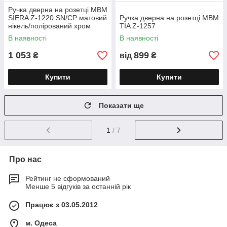
Ручка дверна на розетці МВМ
SIERA Z-1220 SN/CP матовий
Ручка дверна на розетці МВМ
нікель/полірований хром
TIA Z-1257
В наявності
В наявності
1 053
899
₴
від
₴
Купити
Купити
Показати ще
1
/ 7
Про нас
Рейтинг не сформований
Менше 5 відгуків за останній рік
Працює з 03.05.2012
м. Одеса