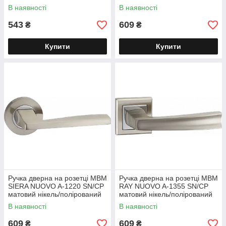
В наявності
В наявності
543
609
₴
₴
Купити
Купити
Ручка дверна на розетці МВМ
Ручка дверна на розетці МВМ
SIERA NUOVO A-1220 SN/CP
RAY NUOVO A-1355 SN/CP
матовий нікель/полірований
матовий нікель/полірований
хром
хром
В наявності
В наявності
609
609
₴
₴