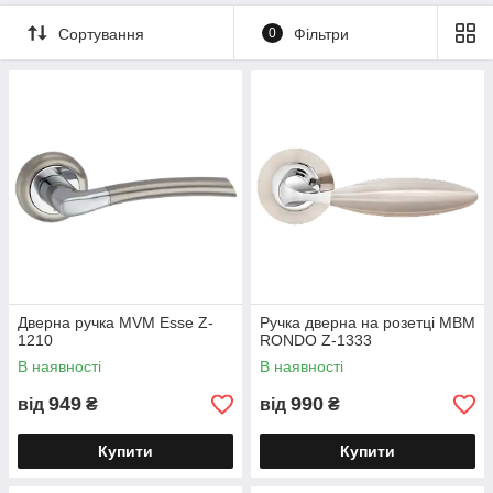
Сортування
0
Фільтри
Дверна ручка MVM Esse Z-
Ручка дверна на розетці МВМ
1210
RONDO Z-1333
В наявності
В наявності
949
990
від
₴
від
₴
Купити
Купити