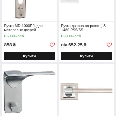
Ручка MD-1000R/L для
Ручка дверна на розетці S-
метелавых дверей
1480 PSS/SS
В наявності
В наявності
858
652,25
₴
від
₴
Купити
Купити