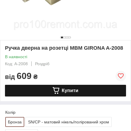
Ручка дверна на розетці МВМ GIRONA A-2008
В наявності
Код: A-2008
Роздріб
609
від
₴
Купити
Колір
Бронза
SN/CP - матовий нікель/полірований хром