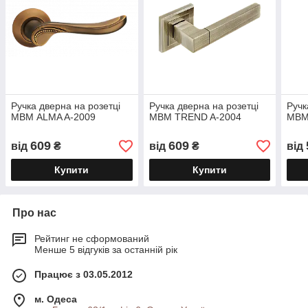
Ручка дверна на розетці
Ручка дверна на розетці
Ручк
МВМ ALMA A-2009
МВМ TREND A-2004
МВМ
609
609
від
₴
від
₴
від
Купити
Купити
Про нас
Рейтинг не сформований
Менше 5 відгуків за останній рік
Працює з 03.05.2012
м. Одеса