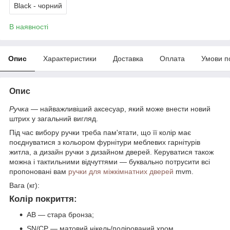
Black - чорний
В наявності
Опис
Характеристики
Доставка
Оплата
Умови п
Опис
Ручка
— найважливіший аксесуар, який може внести новий
штрих у загальний вигляд.
Під час вибору ручки треба пам'ятати, що її колір має
поєднуватися з кольором фурнітури меблевих гарнітурів
житла, а дизайн ручки з дизайном дверей. Керуватися також
можна і тактильними відчуттями — буквально потрусити всі
пропоновані вам
ручки для міжкімнатних дверей
mvm.
Вага (кг):
Колір покриття:
AB — стара бронза;
SN/CP — матовий нікель/полірований хром.