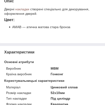
Опис
Дверні
накладки
створені спеціально для декорування,
оформлення дверей.
Цвет:
AMAB — атична матова стара бронза
Характеристики
Основні атрибути
Виробник
МВМ
Країна виробник
Гонконг
Користувальницькі характеристики
Матеріал
Цинковий сплав
Розмір накладки
52х10мм
Тип накладки
Під циліндр
Форма накладки
Квадратна