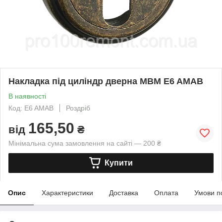
Накладка під циліндр дверна МВМ E6 AMAB
В наявності
Код: E6 AMAB
Роздріб
165,50
від
₴
Мінімальна сума замовлення на сайті — 200 ₴
Купити
Опис
Характеристики
Доставка
Оплата
Умови п