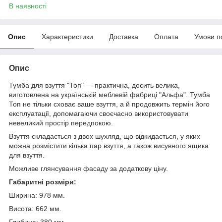
В наявності
Опис
Характеристики
Доставка
Оплата
Умови п
Опис
Тумба для взуття "Топ" — практична, досить велика,
виготовлена на українській меблевій фабриці "Альфа". Тумба
Топ не тільки сховає ваше взуття, а й продовжить термін його
експлуатації, допомагаючи своєчасно використовувати
невеликий простір передпокою.
Взуття складається з двох шухляд, що відкидається, у яких
можна розмістити кілька пар взуття, а також висувного ящика
для взуття.
Можливе глянсування фасаду за додаткову ціну.
Габаритні розміри:
Ширина: 978 мм.
Висота: 662 мм.
Глибина: 380 мм.