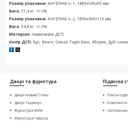
Розмір упаковки:
АНГЕЛІНА ч.-1, 1885х545х95 мм.
Вага:
51,4 кг. +/-5%
Розмір упаковки:
АНГЕЛІНА ч.-2, 1890х450х115 мм.
Вага:
54,8 кг. +/-5%
Матеріал:
ламіноване ДСП.
Колір ДСП:
Бук, Венге, Ольха, Горіх Екко, Яблуня, Дуб соно
Двері та фурнітура
Підвісна 
Двері Новий Стиль
Плити підві
Двері Термінус
Комплекти п
Фурнітура MVM
Світильники
Фурнітура Гаврош