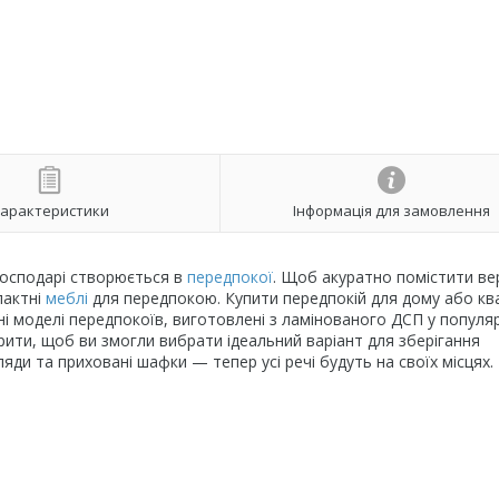
арактеристики
Інформація для замовлення
 господарі створюється в
передпокої
. Щоб акуратно помістити ве
пактні
меблі
для передпокою. Купити передпокій для дому або кв
ні моделі передпокоїв, виготовлені з ламінованого ДСП у попул
арити, щоб ви змогли вибрати ідеальний варіант для зберігання
яди та приховані шафки — тепер усі речі будуть на своїх місцях.