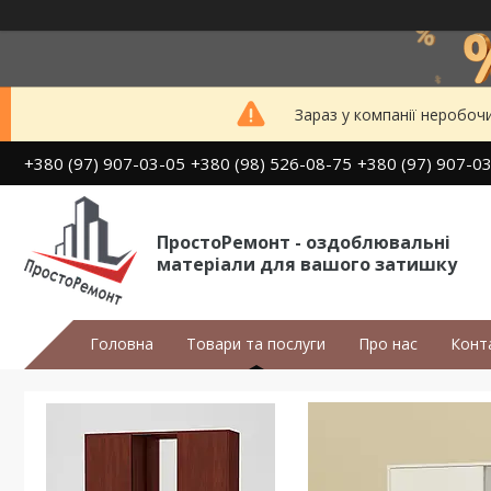
Зараз у компанії неробоч
+380 (97) 907-03-05
+380 (98) 526-08-75
+380 (97) 907-0
ПростоРемонт - оздоблювальні
матеріали для вашого затишку
Головна
Товари та послуги
Про нас
Конт