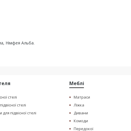
ма, Німфея Альба.
стеля
Меблі
сної стелі
Матраси
ідвісної стелі
Ліжка
 для підвісної стелі
Дивани
Комоди
Передокої