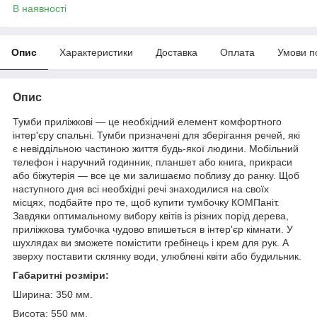
В наявності
Опис
Характеристики
Доставка
Оплата
Умови п
Опис
Тумби приліжкові — це необхідний елемент комфортного
інтер'єру спальні. Тумби призначені для зберігання речей, які
є невіддільною частиною життя будь-якої людини. Мобільний
телефон і наручний годинник, планшет або книга, прикраси
або біжутерія — все це ми залишаємо поблизу до ранку. Щоб
наступного дня всі необхідні речі знаходилися на своїх
місцях, подбайте про те, щоб купити тумбочку КОМПаніт.
Завдяки оптимальному вибору квітів із різних порід дерева,
приліжкова тумбочка чудово впишеться в інтер'єр кімнати. У
шухлядах ви зможете помістити гребінець і крем для рук. А
зверху поставити склянку води, улюблені квіти або будильник.
Габаритні розміри:
Ширина: 350 мм.
Висота: 550 мм.