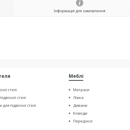
Інформація для замовлення
стеля
Меблі
сної стелі
Матраси
ідвісної стелі
Ліжка
 для підвісної стелі
Дивани
Комоди
Передокої