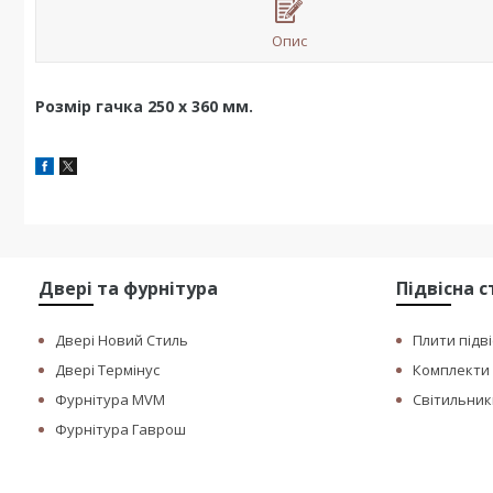
Опис
Розмір гачка 250 х 360 мм.
Двері та фурнітура
Підвісна 
Двері Новий Стиль
Плити підві
Двері Термінус
Комплекти п
Фурнітура MVM
Світильники
Фурнітура Гаврош