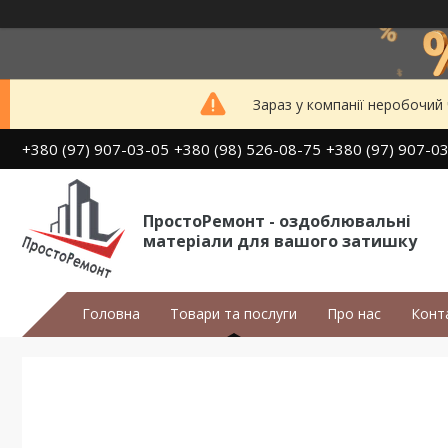
Зараз у компанії неробочий
+380 (97) 907-03-05
+380 (98) 526-08-75
+380 (97) 907-0
ПростоРемонт - оздоблювальні
матеріали для вашого затишку
Головна
Товари та послуги
Про нас
Конт