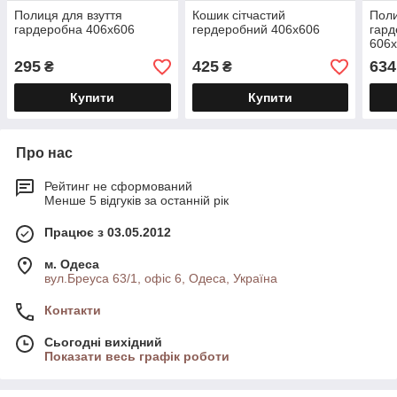
Полиця для взуття
Кошик сітчастий
Поли
гардеробна 406х606
гердеробний 406х606
гард
606
295
425
634
₴
₴
Купити
Купити
Про нас
Рейтинг не сформований
Менше 5 відгуків за останній рік
Працює з 03.05.2012
м. Одеса
вул.Бреуса 63/1, офіс 6, Одеса, Україна
Контакти
Сьогодні вихідний
Показати весь графік роботи