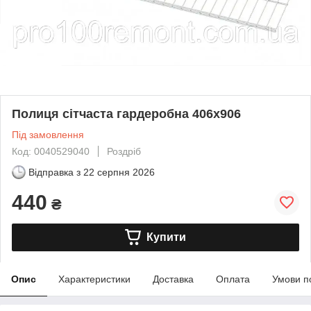
Полиця сітчаста гардеробна 406х906
Під замовлення
Код: 0040529040
Роздріб
Відправка з
22 серпня 2026
440
₴
Купити
Опис
Характеристики
Доставка
Оплата
Умови п