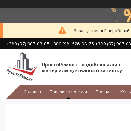
Зараз у компанії неробочий
+380 (97) 907-03-05
+380 (98) 526-08-75
+380 (97) 907-0
ПростоРемонт - оздоблювальні
матеріали для вашого затишку
Головна
Товари та послуги
Про нас
Конт