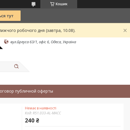
Кошик
ижчого робочого дня (завтра, 10.08).
вул.Бреуса 63/1, офіс 6, Одеса, Україна
оговор публичной оферты
Немає в наявності
Код:
R51.033-AL-MACC
240 ₴