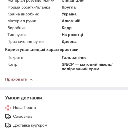
Матеріал розетки/планки
Сплав ЦАМ
Форма розетки/планки
Кругла
Країна виробник
Україна
Матеріал ручки
Алюміній
Виробник
Кедр
Тип ручки
На розетці
Призначення ручки
Дверна
Користувальницькі характеристики
Покриття
Гальванічне
Колір
SN/CP ― матовий нікель/
полірований хром
Приховати
Умови доставки
Нова Пошта
Самовивіз
Доставка кур'єром