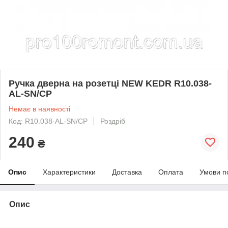
Ручка дверна на розетці NEW KEDR R10.038-
AL-SN/CP
Немає в наявності
Код: R10.038-AL-SN/CP
Роздріб
240
₴
Опис
Характеристики
Доставка
Оплата
Умови п
Опис