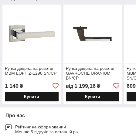
Ручка дверна на розетці
Ручка дверна на розетці
Ручк
МВМ LOFT Z-1290 SN/CP
GAVROCHE URANIUM
МВМ
BN/CP
SN/C
полі
1 140
1 199,16
609
₴
від
₴
Купити
Купити
Про нас
Рейтинг не сформований
Менше 5 відгуків за останній рік