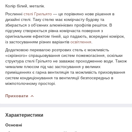
Колір білий, металік.
Рослинні
стелі Грильято
— це порівняно нове рішення в
дизайні стелі. Таку стелю має комірчасту будову та
збирається з об'ємних алюмінієвих профілів решіток. В
підсумку створюється рівна комірчаста поверхня з
оригінальним ефектом тіней, що падають, всередині комірок,
із застосуванням різних варіантів
освітлення
.
Додатковою перевагою розтрових стель є можливість
«скрізного» спрацьовування систем пожежогасіння, оскільки
структура стелі Грільято не заважає проходженню води. Також
чималим плюсом під час застосування у великих
приміщеннях є гарна вентиляція та можливість приховування
систем кондиціонування та вентиляції безпосередньо в
міжпотолочному просторі.
Приховати
Характеристики
Основні