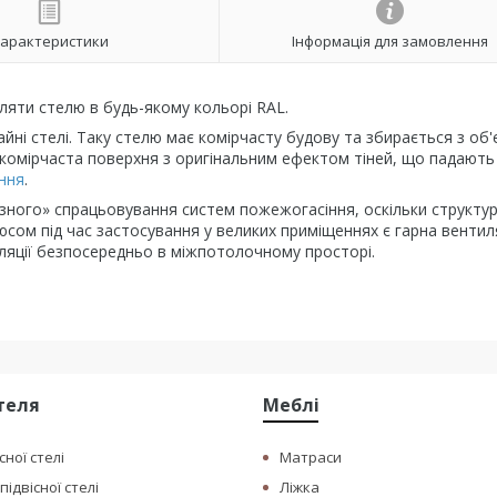
арактеристики
Інформація для замовлення
ляти стелю в будь-якому кольорі RAL.
йні стелі. Таку стелю має комірчасту будову та збирається з об
а комірчаста поверхня з оригінальним ефектом тіней, що падають
ння
.
ного» спрацьовування систем пожежогасіння, оскільки структур
ом під час застосування у великих приміщеннях є гарна вентил
ляції безпосередньо в міжпотолочному просторі.
стеля
Меблі
сної стелі
Матраси
ідвісної стелі
Ліжка