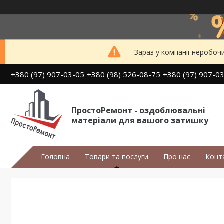
Зараз у компанії неробоч
+380 (97) 907-03-05
+380 (98) 526-08-75
+380 (97) 907-0
ПростоРемонт - оздоблювальні
матеріали для вашого затишку
Головна
Товари та послуги
Про нас
Конт