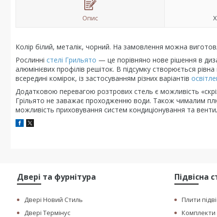
Опис
Х
Колір білий, металік, чорний. На замовлення можна виготов
Рослинні
стелі Грильято
— це порівняно нове рішення в диза
алюмінієвих профілів решіток. В підсумку створюється рівн
всередині комірок, із застосуванням різних варіантів
освітле
Додатковою перевагою розтрових стель є можливість «скріз
Грільято не заважає проходженню води. Також чималим плюс
можливість приховування систем кондиціонування та венти
Двері та фурнітура
Підвісна 
Двері Новий Стиль
Плити підві
Двері Термінус
Комплекти п