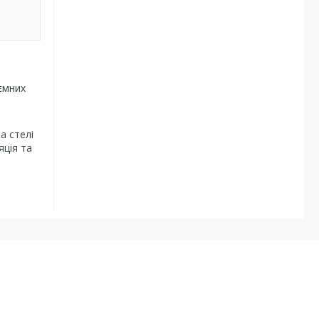
'ємних
а стелі
яція та