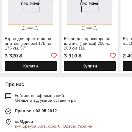
Екран для проєктора на
Екран для проєктора на
Екра
штативі (тринозі) 175 на
штативі (тринозі) 200 на
на 1
175 см, 97"
200 см 111"
3 320
3 910
2 4
₴
₴
Купити
Купити
Про нас
Рейтинг не сформований
Менше 5 відгуків за останній рік
Працює з 03.05.2012
м. Одеса
вул.Бреуса 63/1, офіс 6, Одеса, Україна