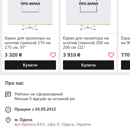
Екран для проєктора на
Екран для проєктора на
Екра
штативі (тринозі) 175 на
штативі (тринозі) 200 на
на 9
175 см, 97"
200 см 111"
3 320
3 910
770
₴
₴
Купити
Купити
Про нас
Рейтинг не сформований
Менше 5 відгуків за останній рік
Працює з 03.05.2012
м. Одеса
вул.Бреуса 63/1, офіс 6, Одеса, Україна