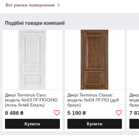
Всі умови повернення
Подібні товари компанії
Двері Terminus Caro
Двері Terminus Classic
Двер
модель No53 ПГ/ПОО/НО
модель No04 ПГ/ПО (дуб
моде
(ясінь білий Емаль)
браун)
брау
8 486
5 190
7 8
₴
₴
Купити
Купити