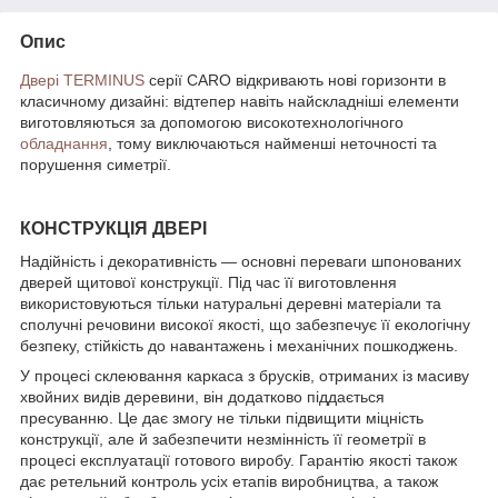
Опис
Двері TERMINUS
серії CARO відкривають нові горизонти в
класичному дизайні: відтепер навіть найскладніші елементи
виготовляються за допомогою високотехнологічного
обладнання
, тому виключаються найменші неточності та
порушення симетрії.
КОНСТРУКЦІЯ ДВЕРІ
Надійність і декоративність — основні переваги шпонованих
дверей щитової конструкції. Під час її виготовлення
використовуються тільки натуральні деревні матеріали та
сполучні речовини високої якості, що забезпечує її екологічну
безпеку, стійкість до навантажень і механічних пошкоджень.
У процесі склеювання каркаса з брусків, отриманих із масиву
хвойних видів деревини, він додатково піддається
пресуванню. Це дає змогу не тільки підвищити міцність
конструкції, але й забезпечити незмінність її геометрії в
процесі експлуатації готового виробу. Гарантію якості також
дає ретельний контроль усіх етапів виробництва, а також