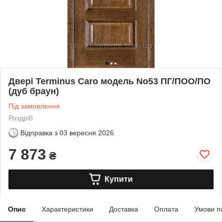
Двері Terminus Caro модель No53 ПГ/ПОО/ПО
(дуб браун)
Під замовлення
Роздріб
Відправка з
03 вересня 2026
7 873
₴
Купити
Опис
Характеристики
Доставка
Оплата
Умови п