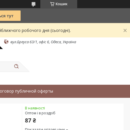
Кошик
йближчого робочого дня (сьогодні).
вул.Бреуса 63/1, офіс 6, Одеса, Україна
оговор публичной оферты
В наявності
Оптом і в роздріб
87 ₴
Показати оптові ціни