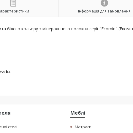
арактеристики
Інформація для замовлення
та білого кольору з мінерального волокна серії
"Ecomin" (Екомін
а ін.
стеля
Меблі
сної стелі
Матраси