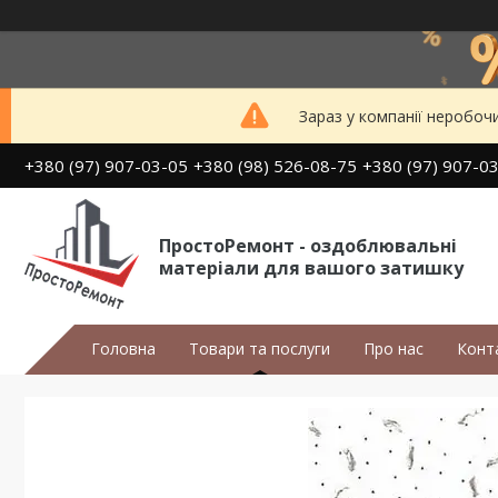
Зараз у компанії неробоч
+380 (97) 907-03-05
+380 (98) 526-08-75
+380 (97) 907-0
ПростоРемонт - оздоблювальні
матеріали для вашого затишку
Головна
Товари та послуги
Про нас
Конт