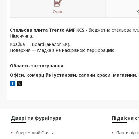
Опис
Х
Стельова плита Trento AMF
KCS
- бюджетна стельова пли
Німеччина.
Крайка ―
Board
(аналог
SK
).
Поверхня ― гладка з не наскрізною перфорацією.
Область застосування:
Офіси, комерційні установи, салони краси, магазини, т
Двері та фурнітура
Підвісна 
Двері Новий Стиль
Плити підві