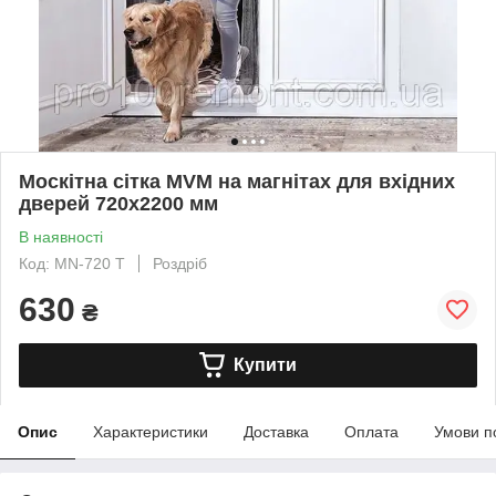
Москітна сітка MVM на магнітах для вхідних
дверей 720х2200 мм
В наявності
Код: MN-720 T
Роздріб
630
₴
Купити
Опис
Характеристики
Доставка
Оплата
Умови п