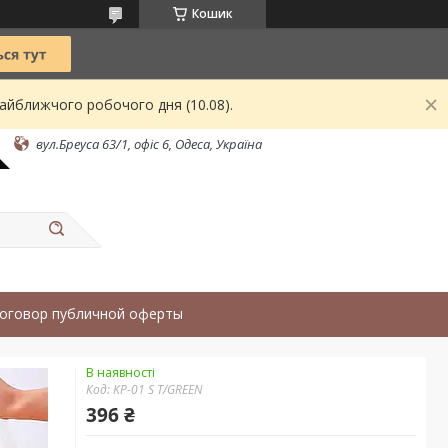
Кошик
найближчого робочого дня (10.08).
вул.Бреуса 63/1, офіс 6, Одеса, Україна
оговор публичной оферты
В наявності
Код:
KP-01 S T/GREEN
396 ₴