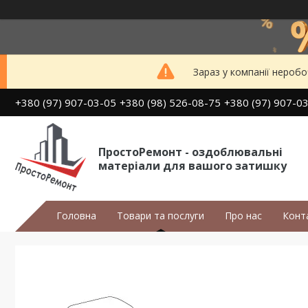
Зараз у компанії неробо
+380 (97) 907-03-05
+380 (98) 526-08-75
+380 (97) 907-0
ПростоРемонт - оздоблювальні
матеріали для вашого затишку
Головна
Товари та послуги
Про нас
Конт