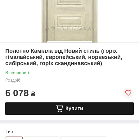
Полотно Камілла від Новий стиль (горіх
гімалайський, європейський, норвезький,
сибірський, горіх скандинавський)
В наявності
Роздріб
6 078
₴
Купити
Тип