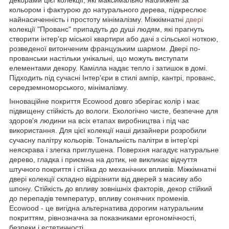
кольором і фактурою до натурального дерева, підкреслює
найнасиченність і простоту мінімалізму. Міжкімнатні
двері
колекції "Прованс" припадуть до душі людям, які прагнуть
створити інтер'єр міської квартири або дачі з сільської ноткою,
розведеної витонченим французьким шармом. Двері по-
прованськи настільки унікальні, що можуть виступати
елементами декору. Камілла надає тепло і затишок в домі.
Підходить під сучасні Інтер'єри в стилі ампір, кантрі, прованс,
середземноморського, мінімалізму.
Інноваційне покриття Ecowood довго зберігає колір і має
підвищену стійкість до вологи. Екологічно чисте, безпечне для
здоров'я людини на всіх етапах виробництва і під час
використання. Для цієї колекції наші дизайнери розробили
сучасну палітру кольорів. Тональність палітри в інтер'єрі
неяскрава і злегка приглушена. Поверхня нагадує натуральне
дерево, гладка і приємна на дотик, не викликає відчуття
штучного покриття і стійка до механічних впливів. Міжкімнатні
двері колекції складно відрізнити від дверей з масиву або
шпону. Стійкість до впливу зовнішніх факторів, декор стійкий
до перепадів температур, впливу сонячних променів.
Ecowood - це вигідна альтернатива дорогим натуральним
покриттям, рівнозначна за показниками ергономічності,
безпеки і естетичності.