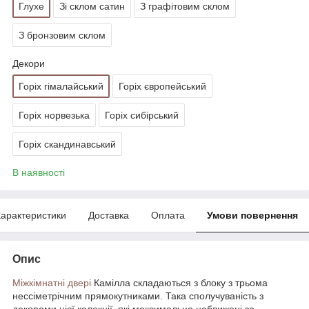
Глухе
Зі склом сатин
З графітовим склом
З бронзовим склом
Декори
Горіх гімалайський
Горіх європейський
Горіх норвезька
Горіх сибірський
Горіх скандинавський
В наявності
арактеристики
Доставка
Оплата
Умови повернення
Опис
Міжкімнатні двері
Камілла складаються з блоку з трьома
нессіметрічним прямокутниками. Така сполучуваність з
декорами цієї колекції, які максимально наближені за