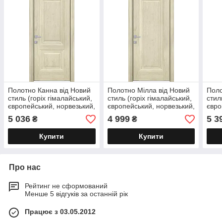
Полотно Канна від Новий
Полотно Мілла від Новий
Поло
стиль (горіх гімалайський,
стиль (горіх гімалайський,
стил
європейський, норвезький,
європейський, норвезький,
євро
сибірський, горіх
сибірський,
сибі
5 036
4 999
5 3
₴
₴
скандинавський)
скандинавський)
скан
Купити
Купити
Про нас
Рейтинг не сформований
Менше 5 відгуків за останній рік
Працює з 03.05.2012