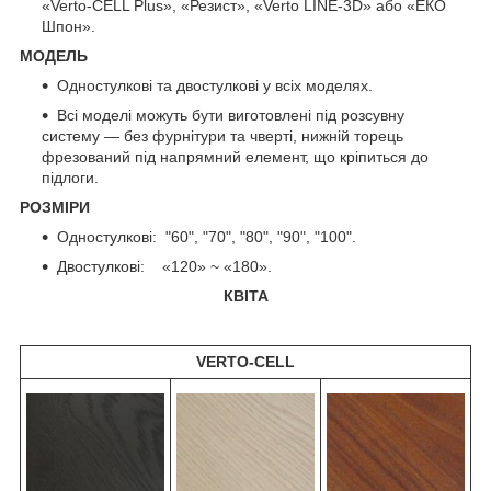
«Verto-CELL Plus», «Резист», «Verto LINE-3D» або «ЕКО
Шпон».
МОДЕЛЬ
Одностулкові та двостулкові у всіх моделях.
Всі моделі можуть бути виготовлені під розсувну
систему — без фурнітури та чверті, нижній торець
фрезований під напрямний елемент, що кріпиться до
підлоги.
РОЗМІРИ
Одностулкові: "60", "70", "80", "90", "100".
Двостулкові: «120» ~ «180».
КВІТА
VERTO-CELL