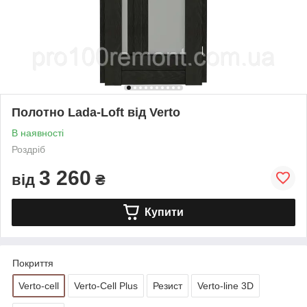
Полотно Lada-Loft від Verto
В наявності
Роздріб
3 260
від
₴
Купити
Покриття
Verto-cell
Verto-Cell Plus
Резист
Verto-line 3D