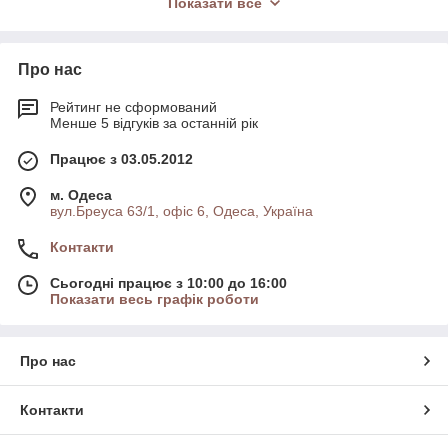
Показати все
К преимуществам наших ламинированных полов
относятся:
― высокий класс износостойкости -32 (АС4), -33 (АС5);
Про нас
― великолепная прочность и долговечность;
― простота укладки и ухода;
Рейтинг не сформований
― надежное замковое соединение ( производимое по
Менше 5 відгуків за останній рік
лицензии компании «Unilin»);
― популярные декоры на основе классических и
Працює з 03.05.2012
экзотических пород деревьев.
м. Одеса
Високоякісні ламіновані підлоги виробництва Коростенського
вул.Бреуса 63/1, офіс 6, Одеса, Україна
заводу МДФ допоможуть Вам створити комфортний пол,
який буде радувати не один десяток років.
Контакти
Сьогодні працює з 10:00 до 16:00
Показати весь графік роботи
Про нас
Контакти