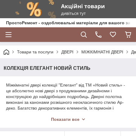
ПростоРемонт - оздоблювальні матеріали для вашого зат
Товари та послуги
ДВЕРІ
МІЖКІМНАТНІ ДВЕРІ
Дв
КОЛЕКЦІЯ ЕЛЕГАНТ НОВИЙ СТИЛЬ
Міжкімнатні двері колекції "Елегант" від ТМ «Новий стиль» -
це абсолютно нові двері з продуманими дизайноми і
конструкцією до найдрібніших подробиць. Дверні полотна
виконані за канонами розкішного неокласичного стилю Ар-
деко. Багатство декоративних елементів, їх гармонія і
пишність створюють ексклюзивне дверне полотно класу
Показати все
Люкс, що задовольняє смаки шанувальників прекрасного за
досить скромною ціною.
Серія "Елегант" виготовлено відповідно до передових