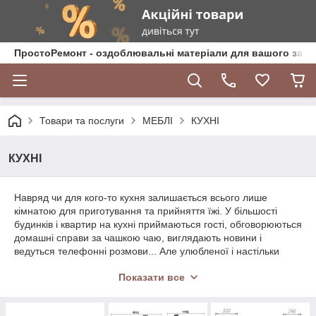
ПростоРемонт - оздоблювальні матеріали для вашого зат
Товари та послуги
МЕБЛІ
КУХНІ
КУХНІ
Навряд чи для кого-то кухня залишається всього лише
кімнатою для приготування та прийняття їжі. У більшості
будинків і квартир на кухні приймаються гості, обговорюються
домашні справи за чашкою чаю, виглядають новини і
ведуться телефонні розмови... Але улюбленої і настільки
часто відвідуваною кімнатою вона стає лише в разі грамотно
Показати все
облаштованого інтер'єру, який покликаний бути не просто
красивим, але і практичним, зручним і функціональним. І
велику роль у його створенні відіграє правильно підібраний