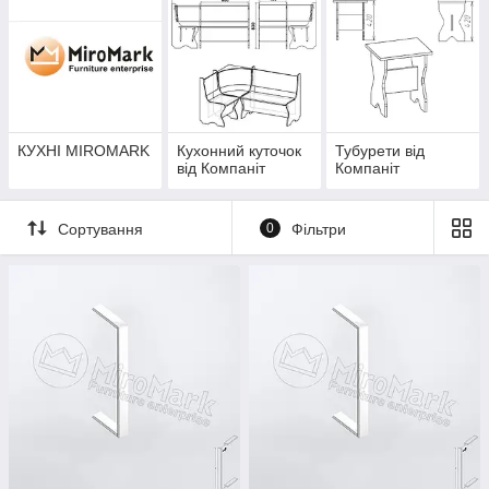
кухонний гарнітур.
КУХНІ MIROMARK
Кухонний куточок
Тубурети від
від Компаніт
Компаніт
Сортування
0
Фільтри