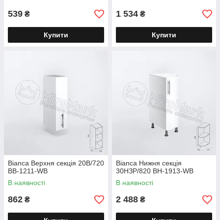
539
1 534
₴
₴
Купити
Купити
Bianca Верхня секція 20В/720
Bianca Нижня секція
BB-1211-WB
30НЗР/820 BH-1913-WB
В наявності
В наявності
862
2 488
₴
₴