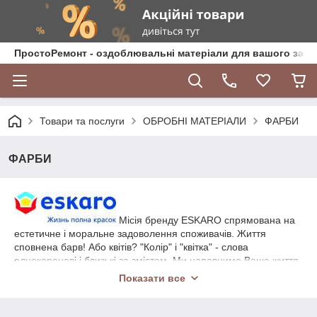
ПростоРемонт - оздоблювальні матеріали для вашого зат
Товари та послуги
ОБРОБНІ МАТЕРІАЛИ
ФАРБИ
ФАРБИ
Місія бренду ESKARO спрямована на
естетичне і моральне задоволення споживачів. Життя
сповнена барв! Або квітів? "Колір" і "квітка" - слова
однокореневі і близькі за змістом. Ми наповнимо Ваше життя
квітами, запозиченими у живої природи. Допоможемо у
Показати все
створенні комфортних умов життя і роботи. Хай радість
прийде в Ваш дім!