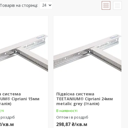
а система
Підвісна система
UM® Cipriani 15мм
TEETANIUM® Cipriani 24мм
талія)
metalic grey (Італія)
сті
В наявності
 роздріб
Оптом і в роздріб
₴/кв.м
298,87 ₴/кв.м