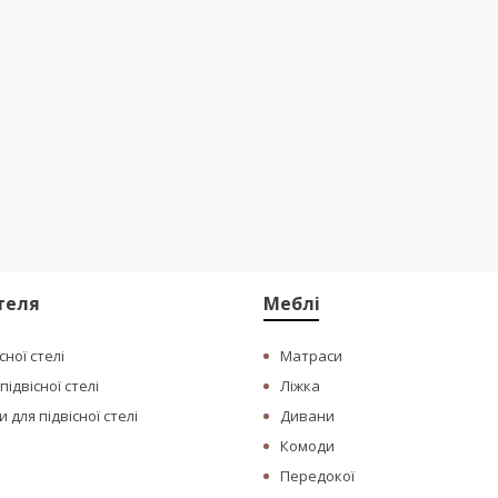
стеля
Меблі
сної стелі
Матраси
ідвісної стелі
Ліжка
 для підвісної стелі
Дивани
Комоди
Передокої