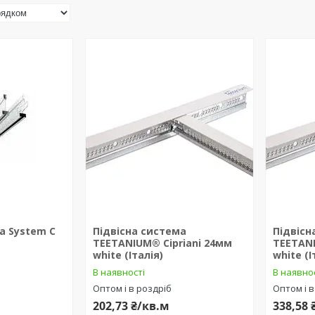
а System С
Підвісна система
Підвісн
TEETANIUM® Cipriani 24мм
TEETANI
white (Італія)
white (І
В наявності
В наявно
Оптом і в роздріб
Оптом і в
202,73 ₴/кв.м
338,58 