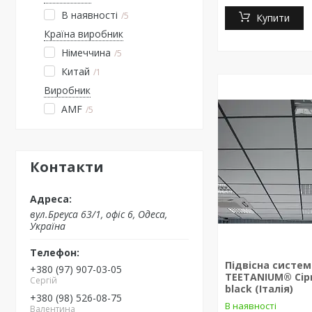
В наявності
5
Купити
Країна виробник
Німеччина
5
Китай
1
Виробник
AMF
5
Контакти
вул.Бреуса 63/1, офіс 6, Одеса,
Україна
Підвісна систем
+380 (97) 907-03-05
TEETANIUM® Cipr
Сергій
black (Італія)
+380 (98) 526-08-75
В наявності
Валентина