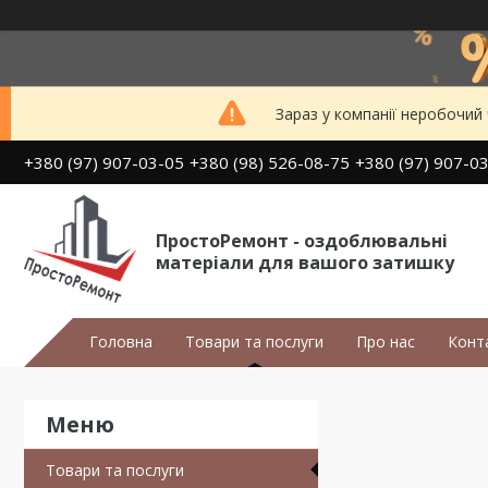
Зараз у компанії неробочий
+380 (97) 907-03-05
+380 (98) 526-08-75
+380 (97) 907-0
ПростоРемонт - оздоблювальні
матеріали для вашого затишку
Головна
Товари та послуги
Про нас
Конт
Товари та послуги