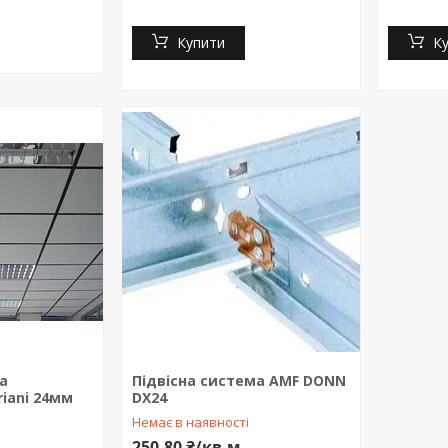
Купити
К
а
Підвісна система AMF DONN
iani 24мм
DX24
Немає в наявності
250,80 ₴/кв.м