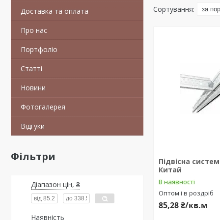
Доставка та оплата
Про нас
Портфоліо
Статті
Новини
Фотогалерея
Відгуки
Фільтри
Підвісна систем
Китай
В наявності
Діапазон цін, ₴
Оптом і в роздріб
85,28 ₴/кв.м
Наявність