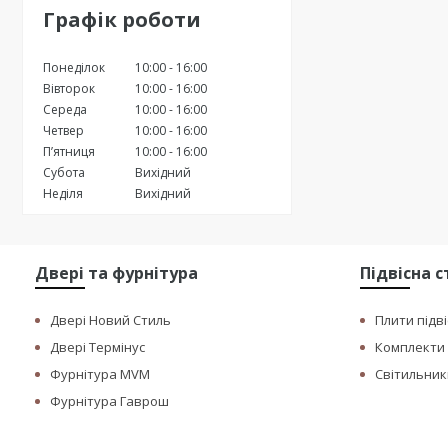
Графік роботи
Понеділок
10:00
16:00
Вівторок
10:00
16:00
Середа
10:00
16:00
Четвер
10:00
16:00
Пʼятниця
10:00
16:00
Субота
Вихідний
Неділя
Вихідний
Двері та фурнітура
Підвісна 
Двері Новий Стиль
Плити підві
Двері Термінус
Комплекти п
Фурнітура MVM
Світильники
Фурнітура Гаврош